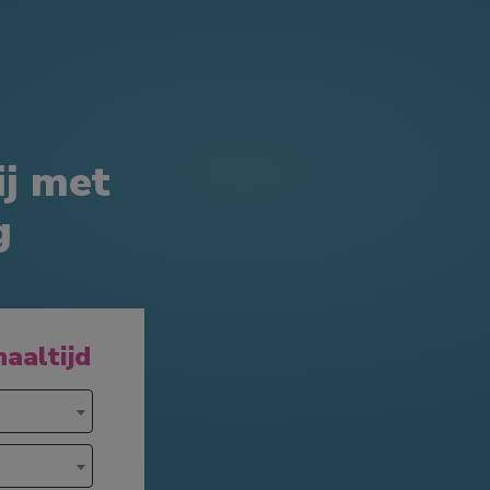
ij met
g
haaltijd