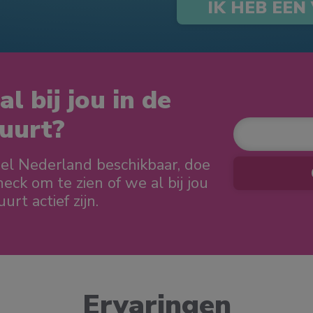
IK HEB EEN
al bij jou in de
uurt?
eel Nederland beschikbaar, doe
ck om te zien of we al bij jou
urt actief zijn.
Ervaringen