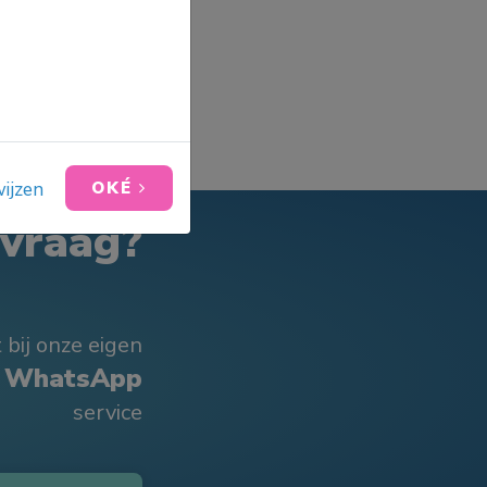
ijzen
OKÉ
 vraag?
 bij onze eigen
WhatsApp
service