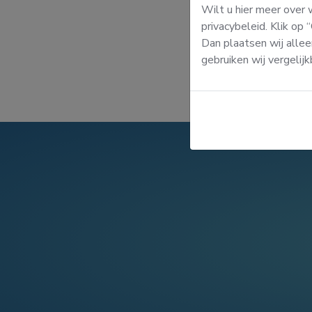
Wilt u hier meer over
privacybeleid. Klik op
Dan plaatsen wij allee
gebruiken wij vergelij