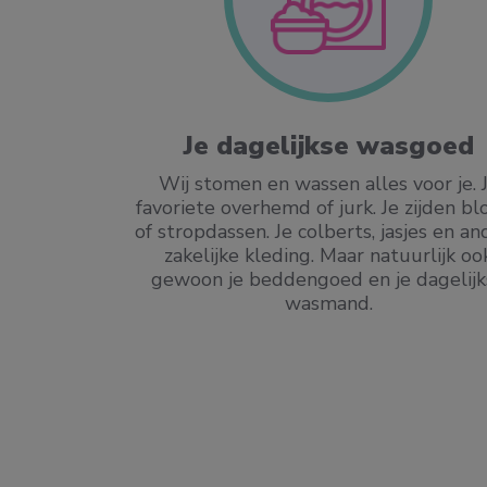
ilieu
Je dagelijkse wasgoed
schoner. We
Wij stomen en wassen alles voor je. 
minder water.
favoriete overhemd of jurk. Je zijden bl
op ons menu.
of stropdassen. Je colberts, jasjes en a
plastic vezels
zakelijke kleding. Maar natuurlijk oo
gewoon je beddengoed en je dagelijk
wasmand.