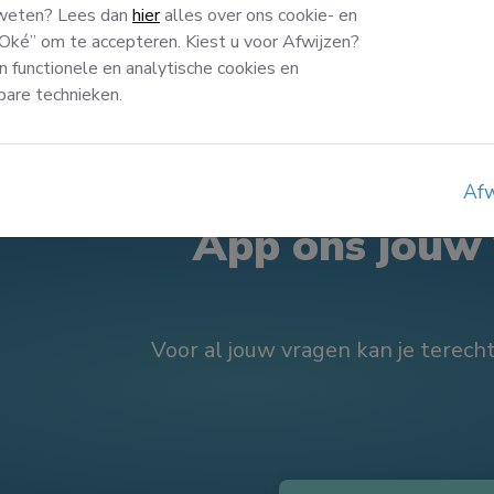
 weten? Lees dan
hier
alles over ons cookie- en
 “Oké” om te accepteren. Kiest u voor Afwijzen?
n functionele en analytische cookies en
kbare technieken.
DOE JOUW WASSIE
Afw
App ons jouw
Voor al jouw vragen kan je terecht