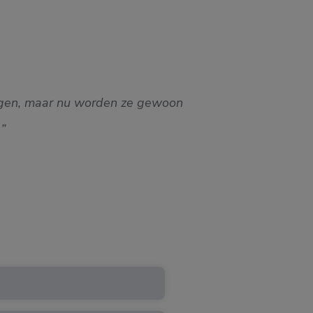
rengen, maar nu worden ze gewoon
Ik ben 
)