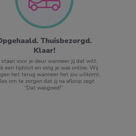
Opgehaald. Thuisbezorgd.
Bete
Klaar!
Interessant 
gaat langer m
 staan voor je deur wanneer jij dat wilt.
machines in e
k een tijdslot en volg je was online. Wij
reinigen dan 
gen het terug wanneer het jou uitkomt.
kleding ook 
les om te zorgen dat jij na afloop zegt
blouse of je
“Dat wasgoed!”