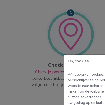
1
Oh, cookies...!
laar.
Check je postcode
! Wij gaan
Check je postcode
. Is Wassie op jou
Wij gebruiken cookies
mail houden
adres beschikbaar? Dan gaan we naar
persoonlijker te helpe
e order.
volgende stap: jouw bestelling plaats
website naar behoren.
maken wij de website 
nuttige advertenties.
uw gedrag op en buite