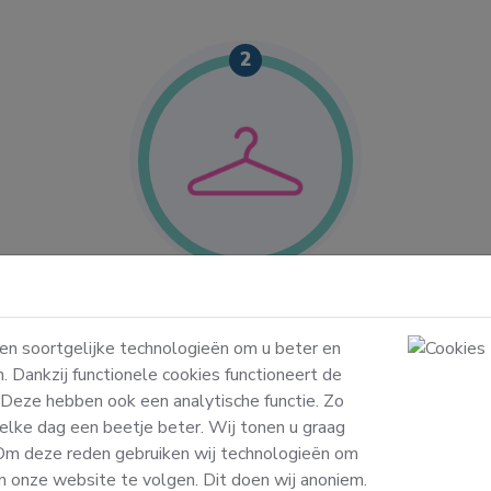
2
Selecteer je was
K
w
Wat mag Wassie voor je stomen of
 en soortgelijke technologieën om u beter en
 de
wassen? Kies uit losse items, een waszak
k
n. Dankzij functionele cookies functioneert de
en.
en/of een aantal pakketten die wij al
 Deze hebben ook een analytische functie. Zo
voor je hebben samengesteld.
vo
elke dag een beetje beter. Wij tonen u graag
 Om deze reden gebruiken wij technologieën om
n onze website te volgen. Dit doen wij anoniem.