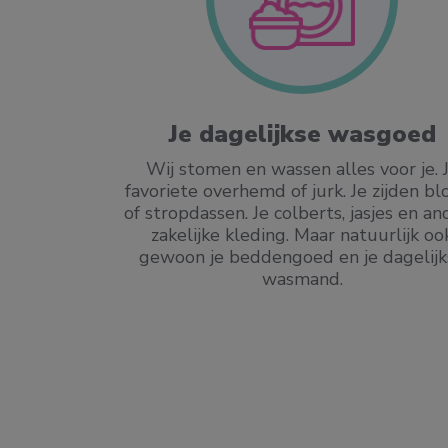
ilieu
Je dagelijkse wasgoed
schoner. We
Wij stomen en wassen alles voor je. 
minder water.
favoriete overhemd of jurk. Je zijden bl
op ons menu.
of stropdassen. Je colberts, jasjes en a
plastic vezels
zakelijke kleding. Maar natuurlijk oo
gewoon je beddengoed en je dagelijk
wasmand.