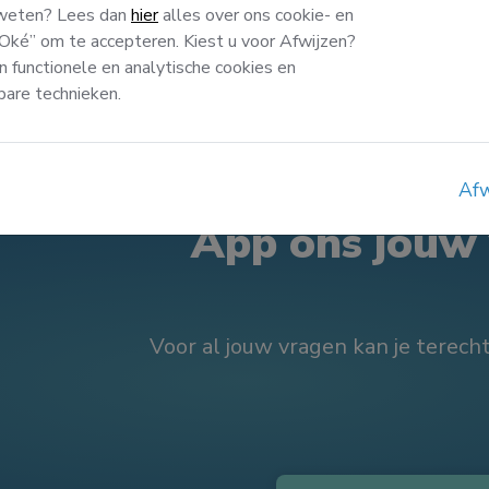
 weten? Lees dan
hier
alles over ons cookie- en
 “Oké” om te accepteren. Kiest u voor Afwijzen?
n functionele en analytische cookies en
kbare technieken.
DOE JOUW WASSIE
Afw
App ons jouw
Voor al jouw vragen kan je terecht