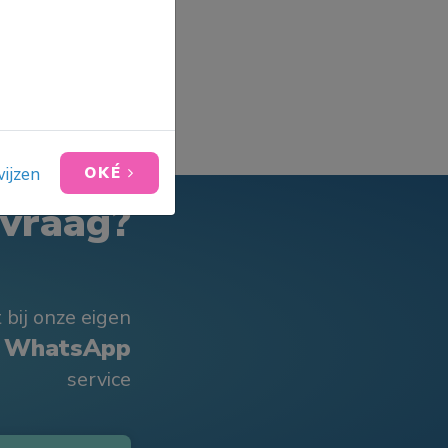
ijzen
OKÉ
 vraag?
 bij onze eigen
WhatsApp
service