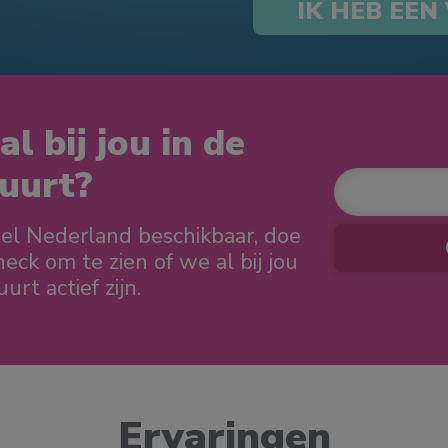
IK HEB EEN
al bij jou in de
uurt?
eel Nederland beschikbaar, doe
ck om te zien of we al bij jou
urt actief zijn.
Ervaringen