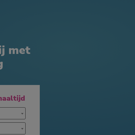
ij met
g
haaltijd