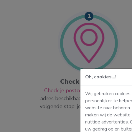
1
Oh, cookies...!
laar.
Check je postcode
! Wij gaan
Check je postcode
. Is Wassie op jou
Wij gebruiken cookies
mail houden
adres beschikbaar? Dan gaan we naar
persoonlijker te helpe
e order.
volgende stap: jouw bestelling plaats
website naar behoren.
maken wij de website 
nuttige advertenties.
uw gedrag op en buite