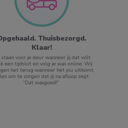
Opgehaald. Thuisbezorgd.
Bete
Klaar!
Interessant 
gaat langer m
 staan voor je deur wanneer jij dat wilt.
machines in e
k een tijdslot en volg je was online. Wij
reinigen dan 
gen het terug wanneer het jou uitkomt.
kleding ook 
les om te zorgen dat jij na afloop zegt
blouse of je
“Dat wasgoed!”