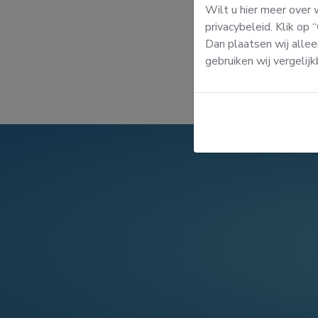
Wilt u hier meer over
privacybeleid. Klik op
Dan plaatsen wij allee
gebruiken wij vergelij