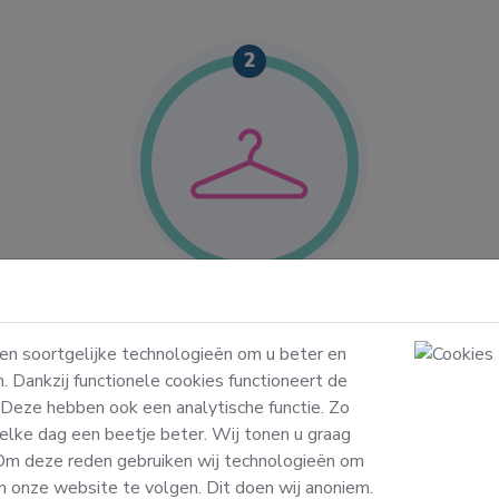
2
Selecteer je was
K
w
Wat mag Wassie voor je stomen of
 en soortgelijke technologieën om u beter en
 de
wassen? Kies uit losse items, een waszak
k
n. Dankzij functionele cookies functioneert de
en.
en/of een aantal pakketten die wij al
 Deze hebben ook een analytische functie. Zo
voor je hebben samengesteld.
vo
elke dag een beetje beter. Wij tonen u graag
 Om deze reden gebruiken wij technologieën om
n onze website te volgen. Dit doen wij anoniem.