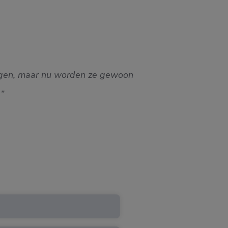
rengen, maar nu worden ze gewoon
Ik ben 
)